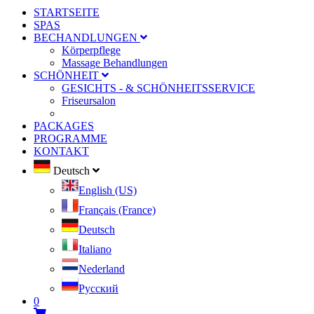
STARTSEITE
SPAS
BECHANDLUNGEN
Körperpflege
Massage Behandlungen
SCHÖNHEIT
GESICHTS - & SCHÖNHEITSSERVICE
Friseursalon
PACKAGES
PROGRAMME
KONTAKT
Deutsch
English (US)
Français (France)
Deutsch
Italiano
Nederland
Pусский
0