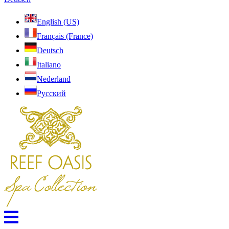
English (US)
Français (France)
Deutsch
Italiano
Nederland
Pусский