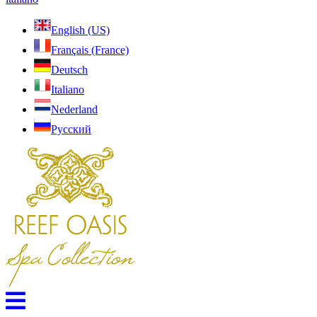
English (US)
Français (France)
Deutsch
Italiano
Nederland
Pусский