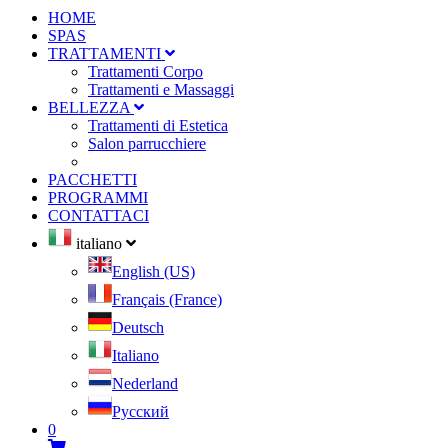
HOME
SPAS
TRATTAMENTI
Trattamenti Corpo
Trattamenti e Massaggi
BELLEZZA
Trattamenti di Estetica
Salon parrucchiere
PACCHETTI
PROGRAMMI
CONTATTACI
italiano
English (US)
Français (France)
Deutsch
Italiano
Nederland
Pусский
0